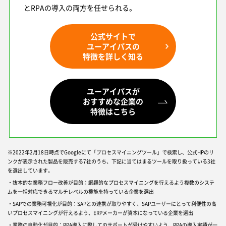
とRPAの導入の両方を任せられる。
公式サイトで
ユーアイパスの
特徴を詳しく知る
ユーアイパスが
おすすめな企業の
特徴はこちら
※2022年2月18日時点でGoogleにて「プロセスマイニングツール」で検索し、公式HPのリ
ンクが表示された製品を販売する7社のうち、下記に当てはまるツールを取り扱っている3社
を選出しています。
・抜本的な業務フロー改善が目的：網羅的なプロセスマイニングを行えるよう複数のシステ
ムを一括対応できるマルチレベルの機能を持っている企業を選出
・SAPでの業務可視化が目的：SAPとの連携が取りやすく、SAPユーザーにとって利便性の高
いプロセスマイニングが行えるよう、ERPメーカーが資本になっている企業を選出
・業務の自動化が目的：RPA導入に際してのサポートが受けやすいよう、RPAの導入実績が一