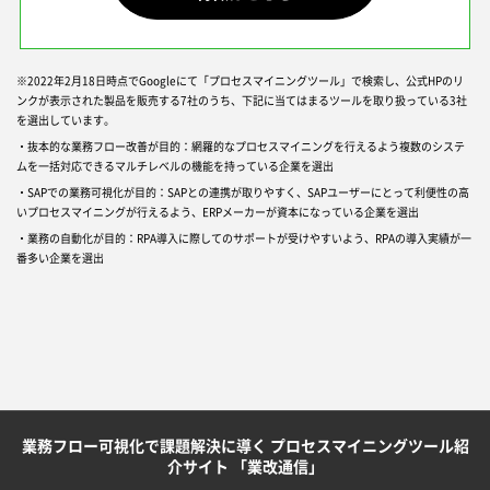
※2022年2月18日時点でGoogleにて「プロセスマイニングツール」で検索し、公式HPのリ
ンクが表示された製品を販売する7社のうち、下記に当てはまるツールを取り扱っている3社
を選出しています。
・抜本的な業務フロー改善が目的：網羅的なプロセスマイニングを行えるよう複数のシステ
ムを一括対応できるマルチレベルの機能を持っている企業を選出
・SAPでの業務可視化が目的：SAPとの連携が取りやすく、SAPユーザーにとって利便性の高
いプロセスマイニングが行えるよう、ERPメーカーが資本になっている企業を選出
・業務の自動化が目的：RPA導入に際してのサポートが受けやすいよう、RPAの導入実績が一
番多い企業を選出
業務フロー可視化で課題解決に導く プロセスマイニングツール紹
介サイト 「業改通信」