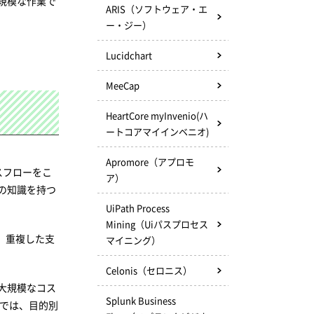
規模な作業で
ARIS（ソフトウェア・エ
ー・ジー）
Lucidchart
MeeCap
HeartCore myInvenio(ハ
ートコアマイインベニオ)
Apromore（アプロモ
セスフローをこ
ア）
の知識を持つ
UiPath Process
Mining（Uiパスプロセス
、重複した支
マイニング）
Celonis（セロニス）
大規模なコス
Splunk Business
ジでは、目的別