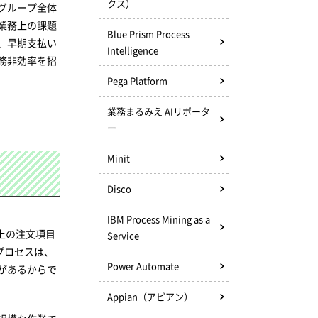
クス）
グループ全体
業務上の課題
Blue Prism Process
、早期支払い
Intelligence
務非効率を招
Pega Platform
業務まるみえ AIリポータ
ー
Minit
Disco
IBM Process Mining as a
上の注文項目
Service
プロセスは、
Power Automate
があるからで
Appian（アピアン）