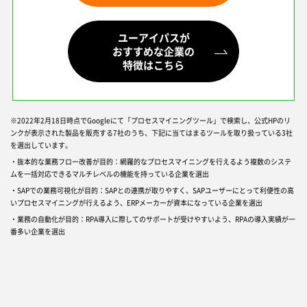
ユーアイパスが
おすすめな企業の
特徴はこちら
※2022年2月18日時点でGoogleにて「プロセスマイニングツール」で検索し、公式HPのリ
ンクが表示された製品を販売する7社のうち、下記に当てはまるツールを取り扱っている3社
を選出しています。
・抜本的な業務フロー改善が目的：網羅的なプロセスマイニングを行えるよう複数のシステ
ムを一括対応できるマルチレベルの機能を持っている企業を選出
・SAPでの業務可視化が目的：SAPとの連携が取りやすく、SAPユーザーにとって利便性の高
いプロセスマイニングが行えるよう、ERPメーカーが資本になっている企業を選出
・業務の自動化が目的：RPA導入に際してのサポートが受けやすいよう、RPAの導入実績が一
番多い企業を選出